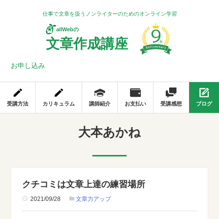
仕事で文章を扱うノンライターのためのオンライン学習
allWebの
文章作成講座
お申し込み
受講方法
カリキュラム
講師紹介
お支払い
受講感想
ブログ
大本あかね
クチコミは文章上達の練習場所
2021/09/28
文章力アップ